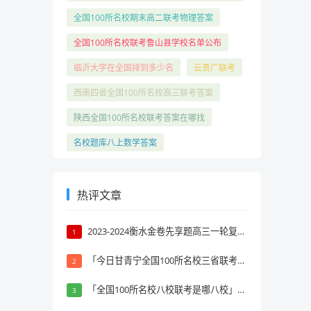
全国100所名校期末高二联考物理答案
全国100所名校联考鲁山县学校名单公布
临沂大学在全国排到多少名
云贵广联考
西南四省全国100所名校高三联考答案
陕西全国100所名校联考答案在哪找
名校题库八上数学答案
热评文章
2023-2024衡水金卷先享题高三一轮复习单元检测卷英语(译林版)(一)1试题 答案
1
「今日甘青宁全国100所名校三省联考」甘青宁三省联考2019排名
2
「全国100所名校八校联考是哪八校」八校联考是哪几个学校
3