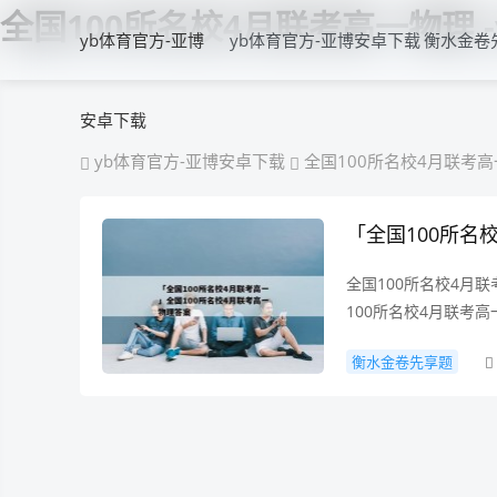
全国100所名校4月联考高一物理 
yb体育官方-亚博
yb体育官方-亚博安卓下载
衡水金卷
安卓下载
yb体育官方-亚博安卓下载
全国100所名校4月联考
「全国100所名
全国100所名校4月
100所名校4月联考
物理答案全国100所名
衡水金卷先享题