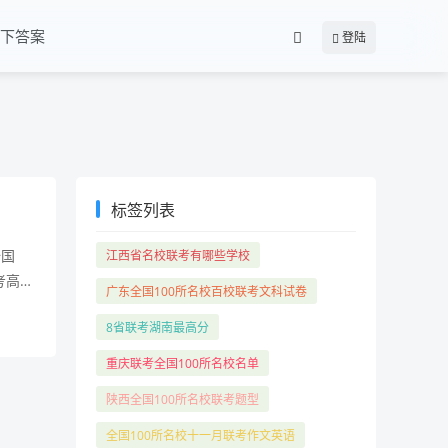
下答案
登陆
标签列表
全国
江西省名校联考有哪些学校
考高一
广东全国100所名校百校联考文科试卷
8省联考湖南最高分
重庆联考全国100所名校名单
陕西全国100所名校联考题型
全国100所名校十一月联考作文英语