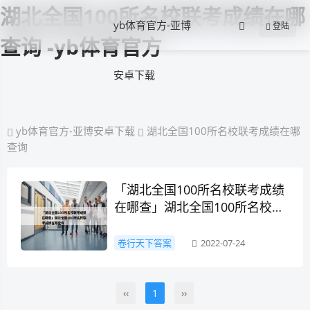
湖北全国100所名校联考成绩在哪
yb体育官方-亚博
登陆
查询 -yb体育官方
安卓下载
yb体育官方-亚博安卓下载
湖北全国100所名校联考成绩在哪
查询
「湖北全国100所名校联考成绩
在哪查」湖北全国100所名校联
考成绩在哪查询
卷行天下答案
2022-07-24
‹‹
1
››