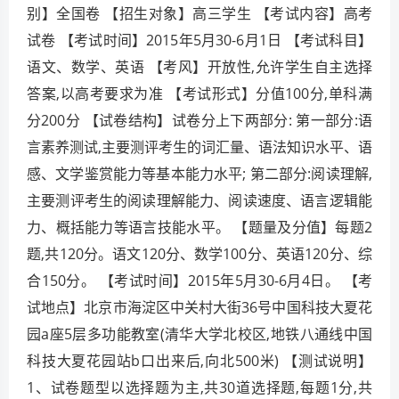
别】全国卷 【招生对象】高三学生 【考试内容】高考
试卷 【考试时间】2015年5月30-6月1日 【考试科目】
语文、数学、英语 【考风】开放性,允许学生自主选择
答案,以高考要求为准 【考试形式】分值100分,单科满
分200分 【试卷结构】试卷分上下两部分: 第一部分:语
言素养测试,主要测评考生的词汇量、语法知识水平、语
感、文学鉴赏能力等基本能力水平; 第二部分:阅读理解,
主要测评考生的阅读理解能力、阅读速度、语言逻辑能
力、概括能力等语言技能水平。 【题量及分值】每题2
题,共120分。语文120分、数学100分、英语120分、综
合150分。 【考试时间】2015年5月30-6月4日。 【考
试地点】北京市海淀区中关村大街36号中国科技大夏花
园a座5层多功能教室(清华大学北校区,地铁八通线中国
科技大夏花园站b口出来后,向北500米) 【测试说明】
1、试卷题型以选择题为主,共30道选择题,每题1分,共