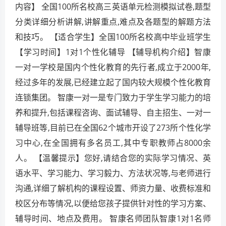
内容】 全国100所名校高三英语单元检测模拟试卷,题型
分类详细分析讲解,讲解重点,难点及各题型的解题方法
和技巧。 【适合学生】全国100所名校高中毕业班学生
【学习时间】1对1个性化辅导 【辅导机构介绍】智康
一对一学校是国内个性化教育的先行者,成立于2000年,
经过多年的发展,已经建立起了国内较大规模个性化教育
连锁集团。 智康一对一是专门致力于学生学习能力的培
养和提升,包括课程咨询、面试辅导、自主招生、一对一
辅导班等,目前已在全国62个城市开设了273所个性化学
习中心,在全国拥有多名员工,其中专职教师占8000余
人。 【温馨提示】您好,请结合您的实际学习情况、英
语水平、学习能力、学习毅力、方法状况等,与老师进行
沟通,详细了解机构的课程设置、师资力量、收费标准和
校区分布等情况,以便给您孩子提供针对性的学习方案、
辅导时间、地点及费用。 智康名师团队智康1对1名师