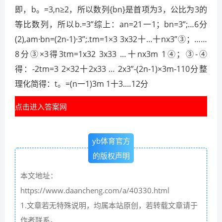
即，b。=3,n≥2，所以数列{bn}是首项为3，公比为3的
等比数列，所以b.=3”综上：an=21一1；bn=3”;…6分
(2),am·bn=(2n-1)·3”;.tm=1×3 3x32十…十nx3”③；……
8分③×3得3tm=1x32 3x33 …十nx3m 1④；③-④
得：-2tm=3 2×32十2x33 … 2x3”-(2n-1)×3m-110分整
理化简得：t。=(n一1)3m 1十3.…12分
点击进入答案网
yb体育官方
的版权声明
本文地址：
https://www.daancheng.com/a/40330.html
1.文章若无特殊说明，均属本站原创，若转载文章请于
作者联系。