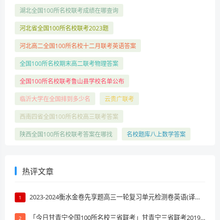
湖北全国100所名校联考成绩在哪查询
河北省全国100所名校联考2023题
河北高二全国100所名校十二月联考英语答案
全国100所名校期末高二联考物理答案
全国100所名校联考鲁山县学校名单公布
临沂大学在全国排到多少名
云贵广联考
西南四省全国100所名校高三联考答案
陕西全国100所名校联考答案在哪找
名校题库八上数学答案
热评文章
2023-2024衡水金卷先享题高三一轮复习单元检测卷英语(译林版)(一)1试题 答案
1
「今日甘青宁全国100所名校三省联考」甘青宁三省联考2019排名
2