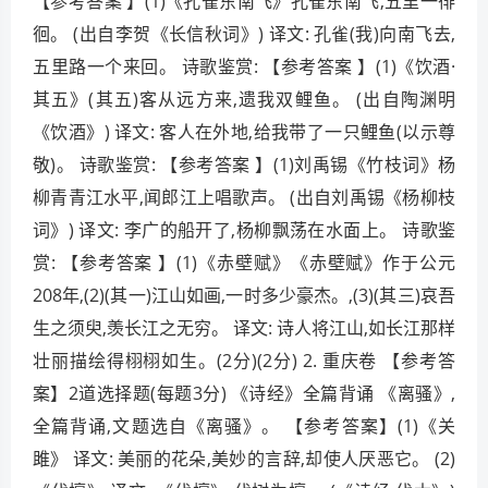
【参考答案 】(1)《孔雀东南飞》孔雀东南飞,五里一徘
徊。 (出自李贺《长信秋词》) 译文: 孔雀(我)向南飞去,
五里路一个来回。 诗歌鉴赏: 【参考答案 】(1)《饮酒·
其五》(其五)客从远方来,遗我双鲤鱼。 (出自陶渊明
《饮酒》) 译文: 客人在外地,给我带了一只鲤鱼(以示尊
敬)。 诗歌鉴赏: 【参考答案 】(1)刘禹锡《竹枝词》杨
柳青青江水平,闻郎江上唱歌声。 (出自刘禹锡《杨柳枝
词》) 译文: 李广的船开了,杨柳飘荡在水面上。 诗歌鉴
赏: 【参考答案 】(1)《赤壁赋》《赤壁赋》作于公元
208年,(2)(其一)江山如画,一时多少豪杰。,(3)(其三)哀吾
生之须臾,羡长江之无穷。 译文: 诗人将江山,如长江那样
壮丽描绘得栩栩如生。(2分)(2分) 2. 重庆卷 【参考答
案】2道选择题(每题3分) 《诗经》全篇背诵 《离骚》,
全篇背诵,文题选自《离骚》。 【参考答案】(1)《关
雎》 译文: 美丽的花朵,美妙的言辞,却使人厌恶它。 (2)