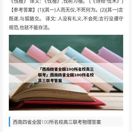
《伐檀》 译文: 《伐檀》,伐树为檀。 (《诗经·伐木》)
【参考答案】(1)(其一)人而无仪,不死何为。(2)(其一)言
既遂,与狐貉交。 译文: 人没有礼义,不会死;言行没遵守
规范,也就不能存活。
西南四省全国100所名校高三联考物理答案