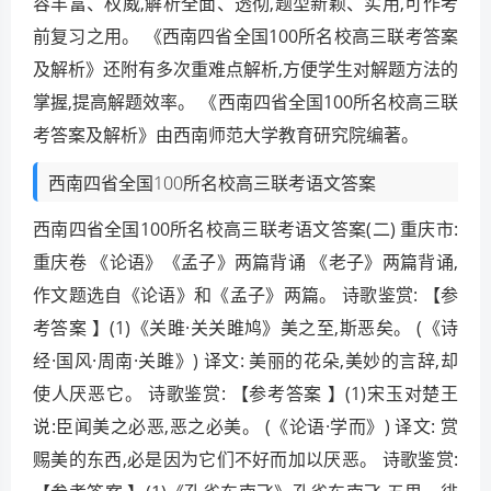
容丰富、权威,解析全面、透彻,题型新颖、实用,可作考
前复习之用。 《西南四省全国100所名校高三联考答案
及解析》还附有多次重难点解析,方便学生对解题方法的
掌握,提高解题效率。 《西南四省全国100所名校高三联
考答案及解析》由西南师范大学教育研究院编著。
西南四省全国100所名校高三联考语文答案
西南四省全国100所名校高三联考语文答案(二) 重庆市:
重庆卷 《论语》《孟子》两篇背诵 《老子》两篇背诵,
作文题选自《论语》和《孟子》两篇。 诗歌鉴赏: 【参
考答案 】(1)《关雎·关关雎鸠》美之至,斯恶矣。 (《诗
经·国风·周南·关雎》) 译文: 美丽的花朵,美妙的言辞,却
使人厌恶它。 诗歌鉴赏: 【参考答案 】(1)宋玉对楚王
说:臣闻美之必恶,恶之必美。 (《论语·学而》) 译文: 赏
赐美的东西,必是因为它们不好而加以厌恶。 诗歌鉴赏: