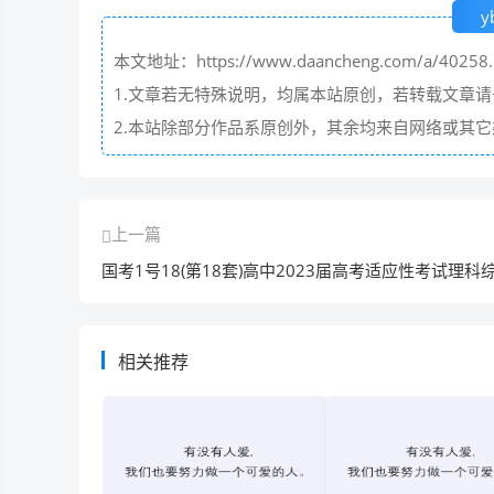
本文地址：https://www.daancheng.com/a/40258.
1.文章若无特殊说明，均属本站原创，若转载文章
2.本站除部分作品系原创外，其余均来自网络或其
上一篇
相关推荐