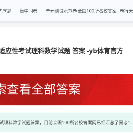
先享题
衡中同卷
单元测试示范卷
全国100所名校答案
卷行天
高考适应性考试理科数学试题 答案 -yb体育官方
性考试理科数学试题答案，目前全国100所名校答案网已经汇总了国考1..