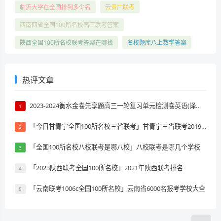
临沂大学在全国排到多少名
云贵广联考
西南四省全国100所名校高三联考答案
陕西全国100所名校联考答案在哪找
名校题库八上数学答案
热评文章
2023-2024衡水金卷先享题高三一轮复习单元检测卷英语(译林版)(一)1试题 答案
1
「今日甘青宁全国100所名校三省联考」甘青宁三省联考2019排名
2
「全国100所名校八校联考是哪八校」八校联考是哪几个学校
3
「2023陕西联考全国100所名校」2021年陕西联考排名
4
「云南联考1006c全国100所名校」云南省6000名报考学校大全
5