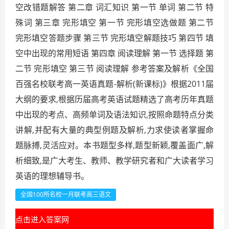
空改错题解答 第二章 词汇知识 第一节 单词 第二节 特
殊词 第三章 完形填空 第一节 完形填空选做题 第二节
完形填空答题步骤 第三节 完形填空解题技巧 第四节 填
空中出现的常用短语 第四章 阅读理解 第一节 选择题 第
二节 完形填空 第三节 阅读理解 参考答案及解析《全国
百强名校联考高一英语真题-解析(新课标)》根据2011届
大纲的要求,根据历届高考英语试题精选了高考历年真题
中出现的考点、高频单词及语法知识,按照命题特点分类
讲解,并配有大量的典型例题及解析,力求使读者掌握命
题脉搏,灵活应对。本书题型多样,题型新颖,覆盖面广,解
析细致,是广大考生、教师、教学研究者和广大读者学习
英语的理想辅导书。
全国100所名校一月联考高三语文
点击进入答案网