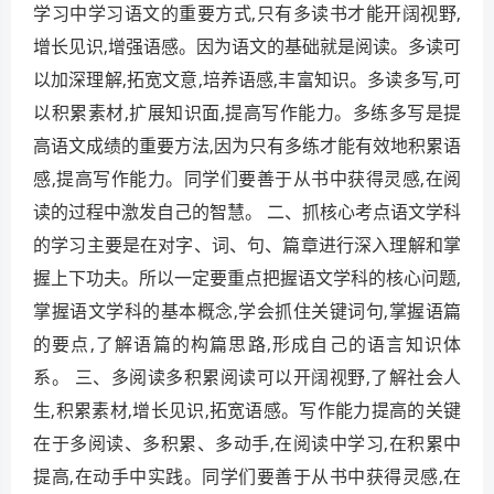
学习中学习语文的重要方式,只有多读书才能开阔视野,
增长见识,增强语感。因为语文的基础就是阅读。多读可
以加深理解,拓宽文意,培养语感,丰富知识。多读多写,可
以积累素材,扩展知识面,提高写作能力。多练多写是提
高语文成绩的重要方法,因为只有多练才能有效地积累语
感,提高写作能力。同学们要善于从书中获得灵感,在阅
读的过程中激发自己的智慧。 二、抓核心考点语文学科
的学习主要是在对字、词、句、篇章进行深入理解和掌
握上下功夫。所以一定要重点把握语文学科的核心问题,
掌握语文学科的基本概念,学会抓住关键词句,掌握语篇
的要点,了解语篇的构篇思路,形成自己的语言知识体
系。 三、多阅读多积累阅读可以开阔视野,了解社会人
生,积累素材,增长见识,拓宽语感。写作能力提高的关键
在于多阅读、多积累、多动手,在阅读中学习,在积累中
提高,在动手中实践。同学们要善于从书中获得灵感,在