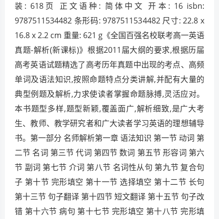
装: 618页 正文语种: 简体中文 开本: 16 isbn:
9787511534482 条形码: 9787511534482 尺寸: 22.8 x
16.8 x 2.2 cm 重量: 621 g《全国百强名校联考高一英语
真题-解析(新课标)》根据2011届大纲的要求,根据历届
高考英语试题精选了高考历年真题中出现的考点、高频
单词及语法知识,按照命题特点分类讲解,并配有大量的
典型例题及解析,力求使读者掌握命题脉搏,灵活应对。
本书题型多样,题型新颖,覆盖面广,解析细致,是广大考
生、教师、教学研究者和广大读者学习英语的理想辅导
书。第一部分 名师解析第一章 语法知识 第一节 动词 第
二节 名词 第三节 代词 第四节 数词 第五节 形容词 第六
节 副词 第七节 介词 第八节 名词性从句 第九节 复合句
子 第十节 完形填空 第十一节 选择填空 第十二节 长句
第十三节 句子翻译 第十四节 短文翻译 第十五节 句子改
错 第十六节 病句 第十七节 完形填空 第十八节 完形填