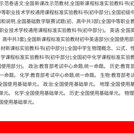
测试示范卷语文:全国新课改示范教材,全国新课程标准实验教科书(
国中等职业技术学校通用课程标准实验教科书(初中部分),全国初级
纲和说明,全国基础数学联赛试题(初、高中共3部);全国中等职业
职业技术学校通用课程标准实验教科书(初中部分)。 英语:全国
、高中共3套),全国新课程标准实验教材初中英语部分(全国使用部
教材新课标实验教科书(初中部分);全国中学生物理概念、公式、
化学课程标准实验教科书(初中部分);全国初中化学课程标准实验
使用部分)。 政治:教育部考试中心命题,统一命题。 历史:教育
一命题。 化学:教育部考试中心命题,统一命题。 生物:教育部考
:全国使用基础单元。 政治:全国使用基础单元。 地理:全国使用
单元。 化学:全国使用基础单元。 历史:全国使用基础单元。 物理
全国使用基础单元。