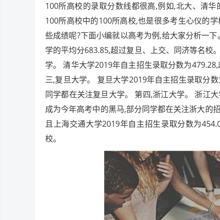
100所高校的录取分数线都很高,例如,北大、清华
100所高校中的100所高校,也是很多考生心仪的
些成绩呢?下面小编就以高考为例,给大家分析一下。 
学的平均分683.85,超过复旦、上交、同济等名校
学。 清华大学2019年自主招生录取分数为479.2
三,复旦大学。 复旦大学2019年自主招生录取分数
同学都在关注复旦大学。 第四,浙江大学。 浙江大学20
成为今年高考中的黑马,部分同学都在关注浙大的招
且上海交通大学2019年自主招生录取分数为454.
校。