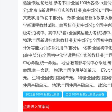
验操作题,论述题 参考书目:全国100所名校ab
分),北京市新课程标准实验教科书(高中部分),全
文教学用书(初中部分)。 数学:全国最新版数学大
学新课程教材试验、编写标准(初中部分);全国中等
级考试(初中、高中共3套),全国英语能力考试(初中
物理:全国新课标实验教科书(初中部分);全国初中
计算等能力训练系列用书(部分)。 化学:全国初中
(高中部分);全国初中化学课程标准实验教科书(全国
中心命题,统一命题。 地理:教育部考试中心命题,统
命题,统一命题。 物理:全国使用基础单元。 历史
元。 生物:全国使用基础单元。 物理:全国使用基础
使用基础单元。 地理:全国使用基础单元。 政治:
2022届100所名校ab测试
全国100所名校ab测试示范卷
点击进入答案网