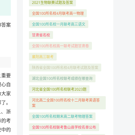
2021生物联赛试题及答案
全国100所名校4月联考高一物理
3答案
全国100所名校一月联考高三语文
甘肃省名校
全国100所名校高一联考试题甘肃卷
襄阳高三联考
陕西省全国100所名校4月联考试题及答案
上重要
湖北全国100所名校联考成绩在哪查询
担心自
河北省全国100所名校联考2023题
为大家
河北高二全国100所名校十二月联考英语答
解了。
案
旦、浙
全国100所名校期末高二联考物理答案
市的考
全国100所名校联考鲁山县学校名单公布
校中的