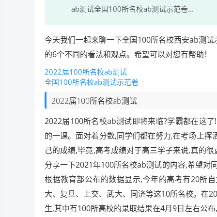
ab测试全国100所名校ab测试示范卷...
今天我们一起来聊一下全国100所名校西安ab测试示
的6个不同的看法和观点。希望可以对您有帮助！
2022届100所名校ab测试
全国100所名校ab测试示范卷
2022届100所名校ab测试
2022届100所名校ab测试即将来临?学霸都在这
的一课。面对着分数,同学们都在努力,在考场上挥
己的成绩,毕竟,高考成绩对于高三学子来说,真的
分享一下2021年100所名校ab测试的内容,希望
根据教育部公布的数据显示,今年的高考有20所自
大、复旦、上交、武大、同济等这10所名校。在20
生,其中有100所高校的录取结果在4月9日左右公布