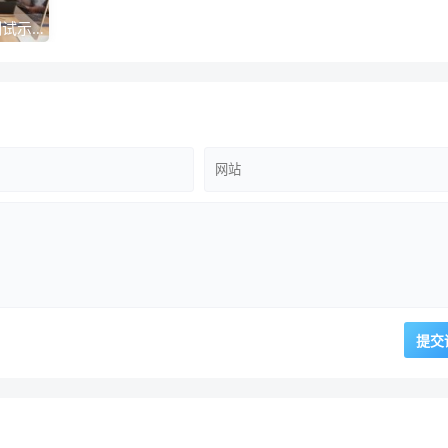
「全国100所名校ab测试示范2023人数答案」2022届100所名校ab测试