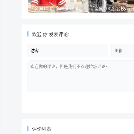
「全国100所名校ab测试示范课标1数学试卷答案」全国100所名校ab测试示范卷
欢迎
你
发表评论:
评论列表