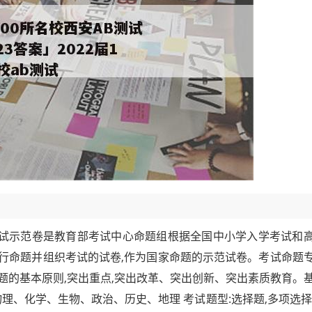
ab测试示范卷是教育部考试中心命题组根据全国中小学入学考试和
进行命题并组织考试的试卷,作为国家命题的示范试卷。考试命题
命题的基本原则,突出重点,突出改革、突出创新、突出素质教育。
语、物理、化学、生物、政治、历史、地理 考试题型:选择题,多项选择