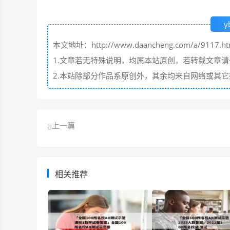
本文地址：http://www.daancheng.com/a/9117.ht
1.文章若无特殊说明，均属本站原创，若转载文章
2.本站除部分作品系原创外，其余均来自网络或其
上一篇
相关推荐