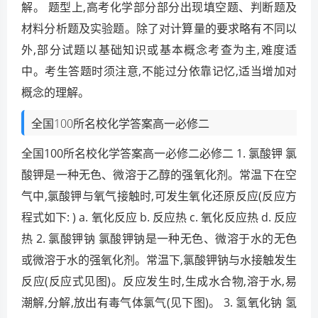
解。 题型上,高考化学部分部分出现填空题、判断题及
材料分析题及实验题。除了对计算量的要求略有不同以
外,部分试题以基础知识或基本概念考查为主,难度适
中。考生答题时须注意,不能过分依靠记忆,适当增加对
概念的理解。
全国100所名校化学答案高一必修二
全国100所名校化学答案高一必修二必修二 1. 氯酸钾 氯
酸钾是一种无色、微溶于乙醇的强氧化剂。常温下在空
气中,氯酸钾与氧气接触时,可发生氧化还原反应(反应方
程式如下: ) a. 氧化反应 b. 反应热 c. 氧化反应热 d. 反应
热 2. 氯酸钾钠 氯酸钾钠是一种无色、微溶于水的无色
或微溶于水的强氧化剂。常温下,氯酸钾钠与水接触发生
反应(反应式见图)。反应发生时,生成水合物,溶于水,易
潮解,分解,放出有毒气体氯气(见下图)。 3. 氢氧化钠 氢