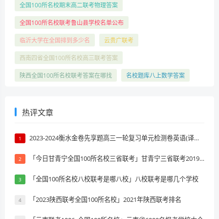
全国100所名校期末高二联考物理答案
全国100所名校联考鲁山县学校名单公布
临沂大学在全国排到多少名
云贵广联考
西南四省全国100所名校高三联考答案
陕西全国100所名校联考答案在哪找
名校题库八上数学答案
热评文章
2023-2024衡水金卷先享题高三一轮复习单元检测卷英语(译林版)(一)1试题 答案
1
「今日甘青宁全国100所名校三省联考」甘青宁三省联考2019排名
2
「全国100所名校八校联考是哪八校」八校联考是哪几个学校
3
「2023陕西联考全国100所名校」2021年陕西联考排名
4