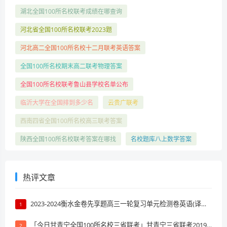
湖北全国100所名校联考成绩在哪查询
河北省全国100所名校联考2023题
河北高二全国100所名校十二月联考英语答案
全国100所名校期末高二联考物理答案
全国100所名校联考鲁山县学校名单公布
临沂大学在全国排到多少名
云贵广联考
西南四省全国100所名校高三联考答案
陕西全国100所名校联考答案在哪找
名校题库八上数学答案
热评文章
2023-2024衡水金卷先享题高三一轮复习单元检测卷英语(译林版)(一)1试题 答案
1
「今日甘青宁全国100所名校三省联考」甘青宁三省联考2019排名
2