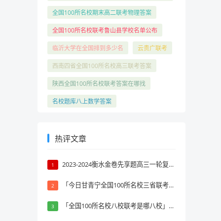
全国100所名校期末高二联考物理答案
全国100所名校联考鲁山县学校名单公布
临沂大学在全国排到多少名
云贵广联考
西南四省全国100所名校高三联考答案
陕西全国100所名校联考答案在哪找
名校题库八上数学答案
热评文章
2023-2024衡水金卷先享题高三一轮复习单元检测卷英语(译林版)(一)1试题 答案
1
「今日甘青宁全国100所名校三省联考」甘青宁三省联考2019排名
2
「全国100所名校八校联考是哪八校」八校联考是哪几个学校
3