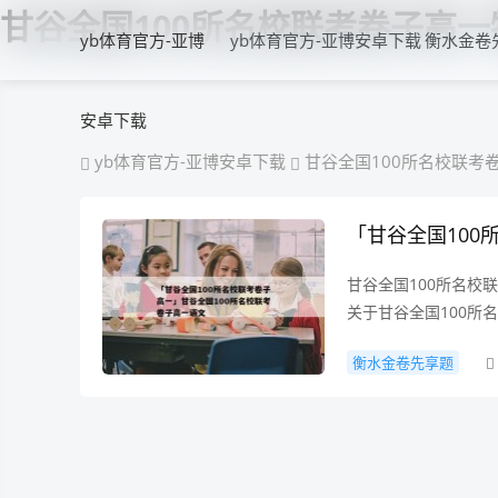
甘谷全国100所名校联考卷子高一物
yb体育官方-亚博
yb体育官方-亚博安卓下载
衡水金卷
安卓下载
yb体育官方-亚博安卓下载
甘谷全国100所名校联考
「甘谷全国100
甘谷全国100所名校
关于甘谷全国100所
所名校联考卷子高一语
衡水金卷先享题