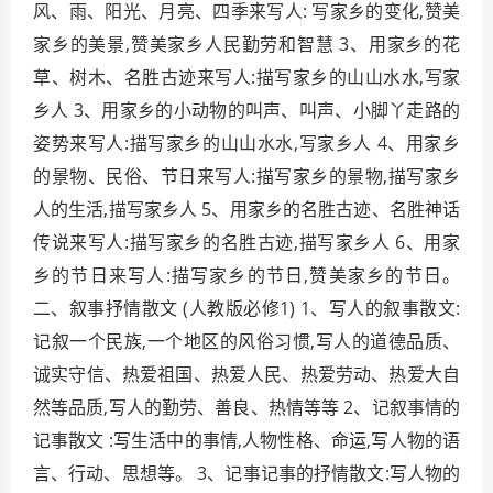
风、雨、阳光、月亮、四季来写人: 写家乡的变化,赞美
家乡的美景,赞美家乡人民勤劳和智慧 3、用家乡的花
草、树木、名胜古迹来写人:描写家乡的山山水水,写家
乡人 3、用家乡的小动物的叫声、叫声、小脚丫走路的
姿势来写人:描写家乡的山山水水,写家乡人 4、用家乡
的景物、民俗、节日来写人:描写家乡的景物,描写家乡
人的生活,描写家乡人 5、用家乡的名胜古迹、名胜神话
传说来写人:描写家乡的名胜古迹,描写家乡人 6、用家
乡的节日来写人:描写家乡的节日,赞美家乡的节日。
二、叙事抒情散文 (人教版必修1) 1、写人的叙事散文:
记叙一个民族,一个地区的风俗习惯,写人的道德品质、
诚实守信、热爱祖国、热爱人民、热爱劳动、热爱大自
然等品质,写人的勤劳、善良、热情等等 2、记叙事情的
记事散文 :写生活中的事情,人物性格、命运,写人物的语
言、行动、思想等。 3、记事记事的抒情散文:写人物的