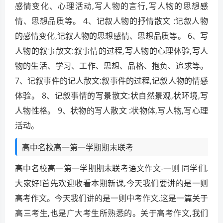
感情变化、心理活动,写人物的言行,写人物的思想感
情、思想品质等。 4、记叙人物的抒情散文 :记叙人物
的感情变化,记叙人物的思想感情、思想品质等。 6、写
人物的叙事散文:叙事情的过程,写人物的心理体验,写人
物的生活、学习、工作、思想、品格、抱负、追求等。
7、记叙事件的记人散文:叙事件的过程,记叙人物的情感
体验。 8、记叙事情的写景散文:状自然景观,状环境,写
人物性格。 9、状物的写人散文 :状物体,写人物,写心理
活动。
高中名校高一第一学期期末联考
高中名校高一第一学期期末联考语文作文-一则 同学们,
大家好!首先欢迎收看本期新课,今天我们要讲的是一则
高考作文。今天我们讲的是一则中考作文,这是一篇关于
高三考生,也是广大考生所熟悉的。关于高考作文,我们