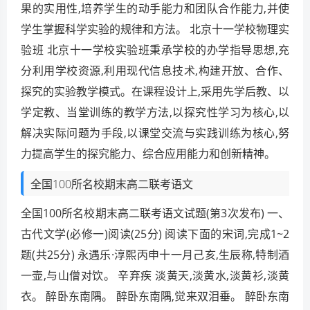
果的实用性,培养学生的动手能力和团队合作能力,并使
学生掌握科学实验的规律和方法。 北京十一学校物理实
验班 北京十一学校实验班秉承学校的办学指导思想,充
分利用学校资源,利用现代信息技术,构建开放、合作、
探究的实验教学模式。在课程设计上,采用先学后教、以
学定教、当堂训练的教学方法,以探究性学习为核心,以
解决实际问题为手段,以课堂交流与实践训练为核心,努
力提高学生的探究能力、综合应用能力和创新精神。
全国100所名校期末高二联考语文
全国100所名校期末高二联考语文试题(第3次发布) 一、
古代文学(必修一)阅读(25分) 阅读下面的宋词,完成1~2
题(共25分) 永遇乐·淳熙丙申十一月己亥,生辰称,特制酒
一壶,与山僧对饮。 辛弃疾 淡黄天,淡黄水,淡黄衫,淡黄
衣。 醉卧东南隅。 醉卧东南隅,觉来双泪垂。 醉卧东南