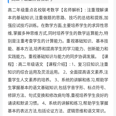
高二年级重点名校联考数学【名师解析】: 注重理解课
本的基础知识,注重做题的思路、技巧的总结和提炼,加
强应试技巧训练。在数学方面,主要培养学生的求异性思
维,掌握多种思维方式,同时培养学生的数学运算能力,特
别是注重考查学生的计算能力。重视基础知识、基本技
能、基本方法,培养和提高学生的学习能力、创新能力和
实践能力。重视基础知识与能力的同步协调发展。 【课
程】: 高二年级语文 【课程介绍】: 1、复习旧知识,注重
知识的综合运用及灵活运用。 2、全面提高语文素养,注
重学生人文素养的培养。 3、系统的讲解和练习,帮助学
生掌握基本的语文基础知识,包括字音字形、标点符号、
修辞方法、句式变换和修改病句等,重视培养学生良好的
诵读和默读习惯。 4、系统的讲解和练习,帮助学生掌握
基本的表达方法,包括论证方法、逻辑思维和语文常识。