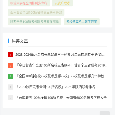
临沂大学在全国排到多少名
云贵广联考
西南四省全国100所名校高三联考答案
陕西全国100所名校联考答案在哪找
名校题库八上数学答案
热评文章
2023-2024衡水金卷先享题高三一轮复习单元检测卷英语(译林版)(一)1试题 答案
1
「今日甘青宁全国100所名校三省联考」甘青宁三省联考2019排名
2
「全国100所名校八校联考是哪八校」八校联考是哪几个学校
3
「2023陕西联考全国100所名校」2021年陕西联考排名
4
「云南联考1006c全国100所名校」云南省6000名报考学校大全
5