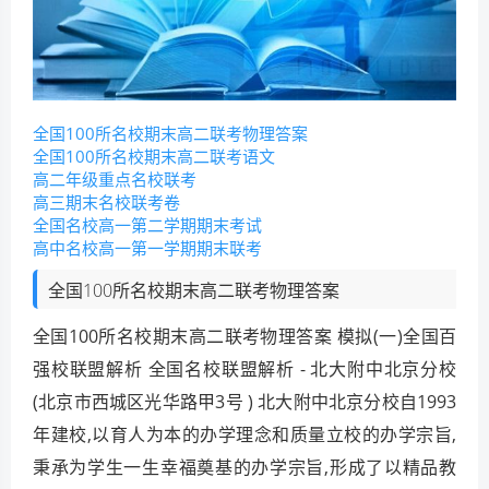
全国100所名校期末高二联考物理答案
全国100所名校期末高二联考语文
高二年级重点名校联考
高三期末名校联考卷
全国名校高一第二学期期末考试
高中名校高一第一学期期末联考
全国100所名校期末高二联考物理答案
全国100所名校期末高二联考物理答案 模拟(一)全国百
强校联盟解析 全国名校联盟解析 - 北大附中北京分校
(北京市西城区光华路甲3号 ) 北大附中北京分校自1993
年建校,以育人为本的办学理念和质量立校的办学宗旨,
秉承为学生一生幸福奠基的办学宗旨,形成了以精品教