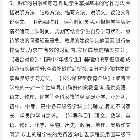
5、系统的讲解和练习,帮助学生掌握基本的写作方法,包
括说明方法、记叙方法、描写方法、说明文、议论文和
说明文。 【授课周期】: 课程时间灵活,可根据学生实际
情况确定上课时间。周期可结合学生自身学习状况、亟
待解决的问题轻重缓急、教师的建议等其他因素,进行安
排调整,力求在有效的时间内,实现成绩的幅度提升。
【适合对象】:【高中2年级学生】基础知识掌握疏通;成
绩亟待突破提升;查漏补缺前后衔接;高分冲刺优中拔优;
掌握良好学习方法。 【长沙聚智堂教育介绍】: 聚智堂
学校的一对一个性辅导,口碑好的家教品牌,提供英语、
语文、物理、化学等全科家教辅导,满足小学、小升初、
初中、中考、高中各年级各学科上门辅导,满足不同家
长、学员的学习需求。 【辅导科目】:语文、数学、英
语、物理、化学、生物、历史、政治、地理、奥数作文
阅读 以上的是学校的免费咨询电话,课程费用因年级不