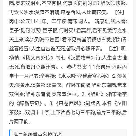
隅,觉来双泪垂,不应有恨,何事长向别时圆? 醉罢须快起,
再饮长沙水;莫道不消魂,帘卷西风,人比黄花瘦。 【注】
丙申:公元1141年。辛弃疾:南宋词人。 靖康耻,犹未雪;
臣子恨,何时灭! 臣子恨,何时灭! 君莫舞,君不见黄河之水
天上来,奔流到海不复回! 君不见高堂明镜悲白发,朝如青
丝暮成雪! 人生自古谁无死,留取丹心照汗青。 【注】明.
杨慎:《杨太真外传》卷七《汉武牧羊》诗:人生自古谁
无死,留取丹心照汗青。。 参考答案 1.1永遇乐·淳熙丙
申十一月己亥;辛弃疾:《水龙吟·登建康赏心亭》;2 淡黄
天,淡黄水,淡黄衫,淡黄衣。醉卧东南隅;醉卧东南隅,觉来
双泪垂;醉卧东南隅,觉来双泪垂。2.《醉卧》:指宋徽宗
的《醉翁亭记》。3.《帘卷西风》:词牌名,本名《夕阳
箫鼓》,双调十十字,上下片各七句三平韵,前片三平韵,后
片两平韵。
高二年级重点名校联考