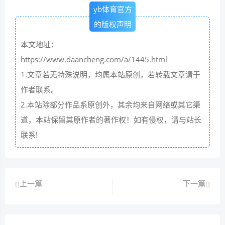
yb体育官方
的版权声明
本文地址：
https://www.daancheng.com/a/1445.html
1.文章若无特殊说明，均属本站原创，若转载文章请于
作者联系。
2.本站除部分作品系原创外，其余均来自网络或其它渠
道，本站保留其原作者的著作权！如有侵权，请与站长
联系!
上一篇
下一篇