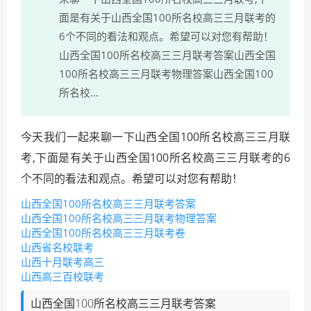
面是有关于山西全国100所名校高三三月联考的
6个不同的看法和观点。希望可以对您有帮助！
山西全国100所名校高三三月联考答案山西全国
100所名校高三三月联考物理答案山西全国100
所名校...
今天我们一起来聊一下山西全国100所名校高三三月联
考,下面是有关于山西全国100所名校高三三月联考的6
个不同的看法和观点。希望可以对您有帮助！
山西全国100所名校高三三月联考答案
山西全国100所名校高三三月联考物理答案
山西全国100所名校高三三月联考卷
山西省名校联考
山西十月联考高三
山西高三百校联考
山西全国100所名校高三三月联考答案