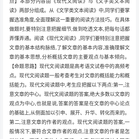
点】本部分内容由《现代文阅读》与《文学类文本阅
读》两部分组成。从《文学类文本阅读》中,同学们要掌
握选准角度,全面理解这一重要的阅读方法技巧。在具体
做题时,要特别注意把握细节,做到吃透文本,把每句话都
弄懂弄通。阅读《现代文阅读》,同学们要特别注意把握
文章的基本结构脉络,了解文章的基本内容,准确理解文
章的基本思想,分析概括文章的主要观点与基本倾向。
【命题思路】现代文阅读题是高考语文试卷中的高频考
点。现代文阅读题一般考查考生对文章的概括能力和概
括能力。现代文阅读题中,考生应把握以下两点:第一,注
意文章的中心。现代文阅读题的答案,绝大多数以文章的
观点为中心,也就是说,答案的答案是在文章的中心论点
的基础上,从侧面加以引申、展开、升华、转化而来的。
第二,注意文章的作者的观点。现代文阅读题的答案,一
般情况下,要符合文章作者的观点,注意文章的作者是怎