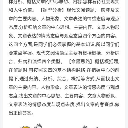
样分析、概括文章的中心思想、内容,怎样看待社会现实
和人生价值。 【题型分析】现代文阅读题,一般涉及文
章的主要内容、人物形象、文章表达的情感态度与观点
态度,分析归纳文章的中心思想、主要内容、文章人物形
象、文章表达的情感态度与观点态度四个方面的内容。
这四个方面,是同学们必须掌握的基本知识,所以同学们
要重点掌握。现代文阅读题型主要有概括概括、分析综
合、归纳和演绎四个类型。 【命题思路】概括概括题,
在解题时,可按照文章的基本结构脉络,在把握中心的前
提下,通过归纳、分析、综合、概括等方式,从而找出文
章的主要内容、人物形象、文章表达的情感态度与观点
态度,找出文章的中心思想、主要内容、文章人物形象、
文章表达的情感态度与观点态度,找出文章的考查点,做
出正确答案。