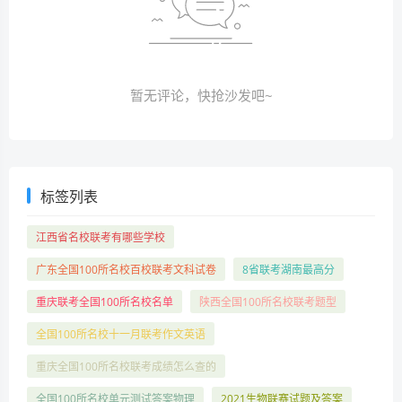
暂无评论，快抢沙发吧~
标签列表
江西省名校联考有哪些学校
广东全国100所名校百校联考文科试卷
8省联考湖南最高分
重庆联考全国100所名校名单
陕西全国100所名校联考题型
全国100所名校十一月联考作文英语
重庆全国100所名校联考成绩怎么查的
全国100所名校单元测试答案物理
2021生物联赛试题及答案