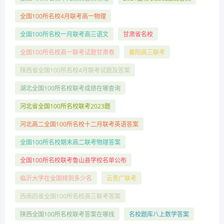
全国100所名校4月联考高一物理
全国100所名校一月联考高三语文
甘肃省名校
全国100所名校高一联考试题甘肃卷
襄阳高三联考
陕西省全国100所名校4月联考试题及答案
湖北全国100所名校联考成绩在哪查询
河北省全国100所名校联考2023题
河北高二全国100所名校十二月联考英语答案
全国100所名校期末高二联考物理答案
全国100所名校联考鲁山县学校名单公布
临沂大学在全国排到多少名
云贵广联考
西南四省全国100所名校高三联考答案
陕西全国100所名校联考答案在哪找
名校题库八上数学答案