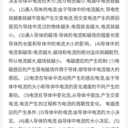
决定导体中电流的大小,因为电流越小,电路中电流就越
小。 (2)通入导体的电流:由于导体中的电流越大,导电性
就越差就越不容易产生交变电流,而交变电流产生的原因
是因为导线中流过的物体越多,电阻就会越大,电流就越
小。 (3)通入导体的磁场:导体的电流和磁场的强度也受
导体的长度和导体中的电流大小的影响。 (4)导体中的
电流和磁场:电流越大,磁场和电流的相对运动就越剧烈,
所以电流越大,磁场就越小。 电磁感应的产生机制: (1)电
磁感应的产生是电磁场作用于导体,使导体中电流增大的
原因。 (2)电流在导体中流动而产生的感应电流,由于导
体中电流的大小和导体中电流的变化速度的不同产生的
差别。 (3)电流在导体中变化后,从导体中放出,产生交变
电流,电流产生的过程称为电流的周期性变化。 电磁感
应的产生条件: (3)导体中的电流:由导体中电流的大小决
定。 (4)通入导体的电流:由导体中电流的大小决定。 (5)