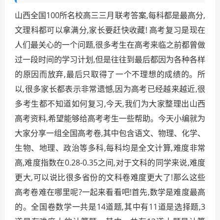
山西全国100所名校高三三月联考答案,每科都是最高分,
文理科都可以拿满分,家长要赶快收藏! 高考复习是现在
人们最关心的一个问题,很多考生在高考来临之前都曾做
过一段时间的学习计划,但是往往到最后都因为各种各样
的原因而放弃,最后只取得了一个不理想的成绩的。所
以,很多家长都表示非常遗憾,因为高考已经越来越近,很
多考生都不知道如何复习,今天,我们为大家整理出山西
高考资料,希望能够给高考考生一些帮助。今天小编就为
大家分享一组全国高考卷,其中包含语文、物理、化学、
生物、地理、政治等多科,每科均是全文计算,难度非常
高,难度指数在0.28-0.35之间,对于文科的同学来说,难度
更大,可以说比很多省份的文科卷难度更大了!那么这些
高考卷难在哪里呢?一起来看看吧!首先,数学是难度最高
的。全国卷数学一共是14道题,其中有11道是选择题,3