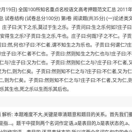
月19日) 全国100所知名重点名校语文高考押题范文汇总 2011年
卷结构 (试卷总分100分) 第i卷 阅读题(共35分) (一)论述类
题。 庄子曰:天下之乐,莫过于生之乐。子贡问曰:生之乐何如?庄子曰
安得生之乐?子贡曰:生之乐,牛也。庄子曰:何哉?子之不仁。子贡
曰:然,何也?子曰:不仁者,谓不知生之为乐也。子贡曰:何谓仁?庄
?庄子曰:不仁者不仁也。子贡曰:然则知生之为仁也与?庄子曰:不
仁与?庄子曰:又为仁也。子贡曰:然则知仁之与?庄子曰:不仁者,
又为仁,则为仁矣。子贡曰:然则知不仁之与?庄子曰:不仁者,又为仁
仁,则为仁矣。子贡曰:然则知不仁之与?庄子曰:不仁者,又为仁,
而乐其生也,死之乐以生而乐其后也。
 解析: 本题难度不大,关键是审清题意和题目的关系。首先我们
...。题干中提到两个名词作定语,a是表目的,b是表状态的,a、