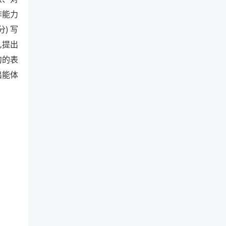
作能力
) 写
,提出
句的表
出能体