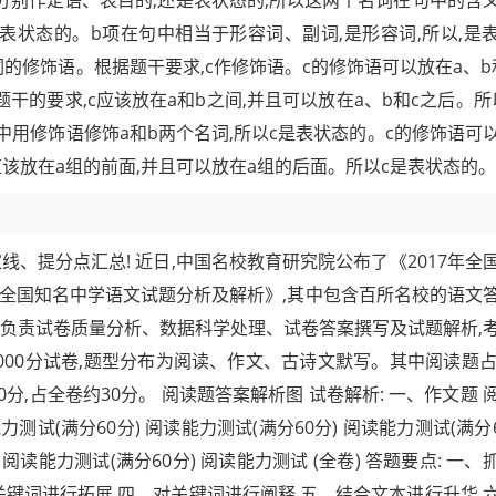
该分别作定语、表目的,还是表状态的,所以这两个名词在句中的含
是表状态的。b项在句中相当于形容词、副词,是形容词,所以,是
词的修饰语。根据题干要求,c作修饰语。c的修饰语可以放在a、b
题干的要求,c应该放在a和b之间,并且可以放在a、b和c之后。所
目中用修饰语修饰a和b两个名词,所以c是表状态的。c的修饰语可
c应该放在a组的前面,并且可以放在a组的后面。所以c是表状态的。
、提分点汇总! 近日,中国名校教育研究院公布了《2017年全
17年全国知名中学语文试题分析及解析》,其中包含百所名校的语文
组负责试卷质量分析、数据科学处理、试卷答案撰写及试题解析,
000分试卷,题型分布为阅读、作文、古诗文默写。其中阅读题占7
0分,占全卷约30分。 阅读题答案解析图 试卷解析: 一、作文题 
能力测试(满分60分) 阅读能力测试(满分60分) 阅读能力测试(满分6
 阅读能力测试(满分60分) 阅读能力测试 (全卷) 答题要点: 一、
关键词进行拓展 四、对关键词进行阐释 五、结合文本进行升华 