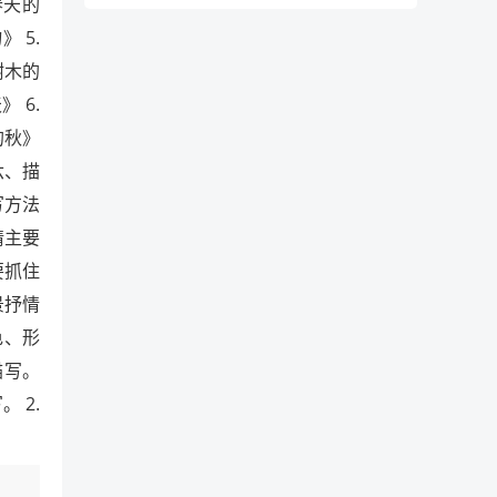
春天的
 5.
树木的
 6.
的秋》
六、描
写方法
情主要
要抓住
景抒情
色、形
描写。
 2.