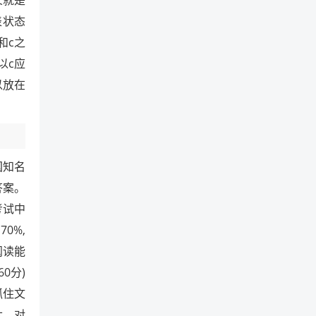
义就是
表状态
和c之
以c应
以放在
国知名
答案。
考试中
0%,
阅读能
0分)
抓住文
六、对