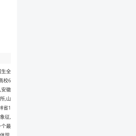
招生全
高校6
,安徽
所,山
林省1
象征,
一个最
体现,