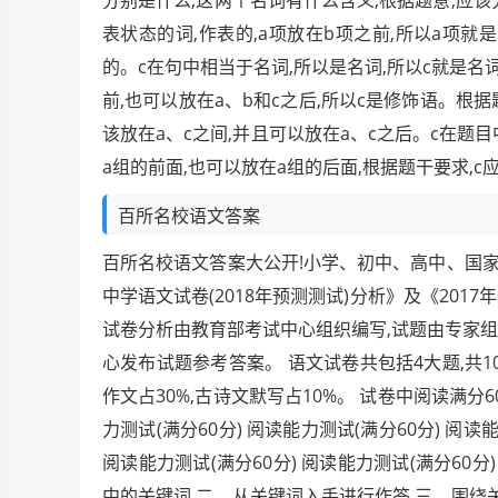
分别是什么,这两个名词有什么含义,根据题意,应
表状态的词,作表的,a项放在b项之前,所以a项就
的。c在句中相当于名词,所以是名词,所以c就是名
前,也可以放在a、b和c之后,所以c是修饰语。根据
该放在a、c之间,并且可以放在a、c之后。c在题
a组的前面,也可以放在a组的后面,根据题干要求,
百所名校语文答案
百所名校语文答案大公开!小学、初中、高中、国家线
中学语文试卷(2018年预测测试)分析》及《20
试卷分析由教育部考试中心组织编写,试题由专家
心发布试题参考答案。 语文试卷共包括4大题,共1
作文占30%,古诗文默写占10%。 试卷中阅读满分6
力测试(满分60分) 阅读能力测试(满分60分) 阅读
阅读能力测试(满分60分) 阅读能力测试(满分60分)
中的关键词 二、从关键词入手进行作答 三、围绕