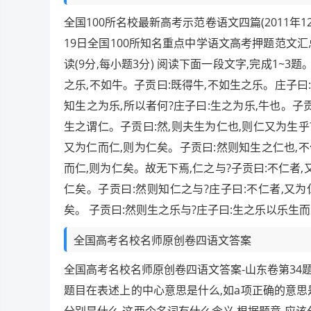
全国100所名校最新高考示范卷语文四篇(2011年12
19日全国100所知名重点中学语文高考押题范文汇总 试
读(9分,每小题3分) 阅读下面一段文字,完成1~3
之乐,不如牛。子贡曰:既得牛,不如生之乐。庄子曰:
知生之为乐,所以者何?庄子曰:生之为乐,牛也。子贡
生之谓仁。子贡曰:然,则夫生为仁也,则仁又为生乎
又为仁而仁,则为仁矣。子贡曰:然则知生之仁也,不
而仁,则为仁矣。故无下焉,仁之与?子贡曰:不仁者,
仁矣。子贡曰:然则知仁之与?庄子曰:不仁者,又为
矣。 子贡曰:然则生之乐与?庄子曰:生之乐以乐生
全国高考名校名师原创卷四语文答案
全国高考名校名师原创卷四语文答案-山东卷第34题
题目在表述上的中心意思是什么,如a项正确的意思是指