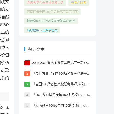
围绕文
临沂大学在全国排到多少名
云贵广联考
向的立
西南四省全国100所名校高三联考答案
与自然
陕西全国100所名校联考答案在哪找
的中心
名校题库八上数学答案
文章的
于感恩
围绕人
热评文章
命价值
的价值
2023-2024衡水金卷先享题高三一轮复习单元检测卷英语(译林版)(一)1试题 答案
1
立意;
「今日甘青宁全国100所名校三省联考」甘青宁三省联考2019排名
2
关系的
「全国100所名校八校联考是哪八校」八校联考是哪几个学校
3
「2023陕西联考全国100所名校」2021年陕西联考排名
4
「云南联考1006c全国100所名校」云南省6000名报考学校大全
5
 3.