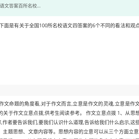
文答案百所名校...
,下面是有关于全国100所名校语文四答案的6个不同的看法和观
作文命题的角度看,对于作文而言,立意是作文的灵魂,立意是作
的关于作文立意点拨,供考生阅读参考。 作文立意点拨 1、从思
,作者要告诉我们,要我们认识什么道理,告诉给我们什么启示,这
象、主题思想、文章内容等。思想内容的立意可以从三个方面立意