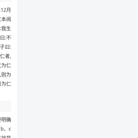
12月
文本阅
:我生
曰:不
子曰:
仁者,
又为仁
,则为
则为仁
要明确
b、c