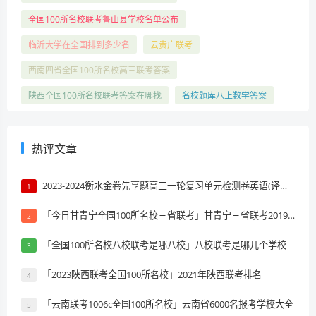
全国100所名校联考鲁山县学校名单公布
临沂大学在全国排到多少名
云贵广联考
西南四省全国100所名校高三联考答案
陕西全国100所名校联考答案在哪找
名校题库八上数学答案
热评文章
2023-2024衡水金卷先享题高三一轮复习单元检测卷英语(译林版)(一)1试题 答案
1
「今日甘青宁全国100所名校三省联考」甘青宁三省联考2019排名
2
「全国100所名校八校联考是哪八校」八校联考是哪几个学校
3
「2023陕西联考全国100所名校」2021年陕西联考排名
4
「云南联考1006c全国100所名校」云南省6000名报考学校大全
5