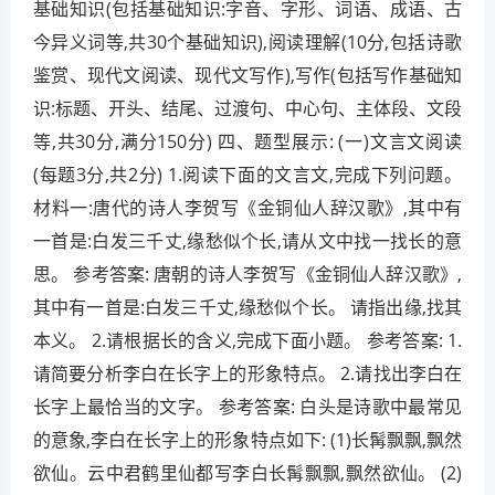
基础知识(包括基础知识:字音、字形、词语、成语、古
今异义词等,共30个基础知识),阅读理解(10分,包括诗歌
鉴赏、现代文阅读、现代文写作),写作(包括写作基础知
识:标题、开头、结尾、过渡句、中心句、主体段、文段
等,共30分,满分150分) 四、题型展示: (一)文言文阅读
(每题3分,共2分) 1.阅读下面的文言文,完成下列问题。
材料一:唐代的诗人李贺写《金铜仙人辞汉歌》,其中有
一首是:白发三千丈,缘愁似个长,请从文中找一找长的意
思。 参考答案: 唐朝的诗人李贺写《金铜仙人辞汉歌》,
其中有一首是:白发三千丈,缘愁似个长。 请指出缘,找其
本义。 2.请根据长的含义,完成下面小题。 参考答案: 1.
请简要分析李白在长字上的形象特点。 2.请找出李白在
长字上最恰当的文字。 参考答案: 白头是诗歌中最常见
的意象,李白在长字上的形象特点如下: (1)长髯飘飘,飘然
欲仙。云中君鹤里仙都写李白长髯飘飘,飘然欲仙。 (2)