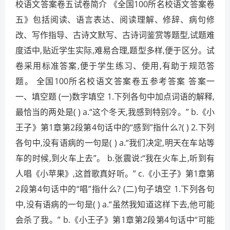
校语文答案卷五试卷简介 《全国100所名校语文答案卷
五》包括阅读、语言表达、阅读理解、修辞、病句修
改、写作指导、古诗文默写、古诗词鉴赏等题型,试题难
度适中,贴近学生实际,难易合理,题型多样,便于区分。试
卷采用标准答案,便于学生练习、使用,有助于规范答
题。 全国100所名校语文答案卷五参考答案 答案一
一、填空题 (一)数字填空 1.下列各句中加点词语的解释,
最恰当的两处是( ) a.“这个冬天,我感到特别冷。” b.《小
王子》第1章第2段第4句话中的“感到”指什么?( ) 2.下列
各句中,没有语病的一句是( ) a.“我们决定,明天在车站等
车的时候,到火车上去”。 b.张震说:“我在火车上,听到有
人唱《小苹果》,这首歌真好听。” c.《小王子》第1章第
2段第4句话中的“唱”指什么? (二)句子填空 1.下列各句
中,没有语病的一句是( ) a.“虽然我知道这样下去,他可能
会杀了我。” b.《小王子》第1章第2段第4句话中“可能