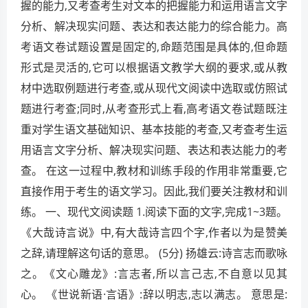
握的能力,又考查考生对文本的把握能力和运用语言文字
分析、解决现实问题、表达和表达能力的综合能力。高
考语文卷试题设置是固定的,命题范围是具体的,但命题
形式是灵活的,它可以根据语文教学大纲的要求,或从教
材中选取例题进行考查,或从现代文阅读中选取或仿照试
题进行考查;同时,从考查形式上看,高考语文卷试题既注
重对学生语文基础知识、基本技能的考查,又考查考生运
用语言文字分析、解决现实问题、表达和表达能力的考
查。 在这一过程中,教材和训练手段的作用非常重要,它
直接作用于考生的语文学习。因此,我们要关注教材和训
练。 一、现代文阅读题 1.阅读下面的文字,完成1~3题。
《大哉诗言说》中,有大哉诗言四个字,作者以为是赞美
之辞,请理解这句话的意思。 (5分) 扬雄云:诗言志而歌咏
之。《文心雕龙》:言志者,所以言己志,不自意以见其
心。 《世说新语·言语》:辞以明志,志以满志。 意思是: