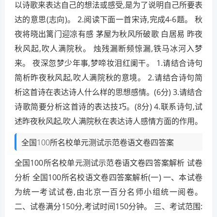
以诗歌来表达自己的想法或感受,是为了说明自己所要表
达的意思(志向)。 2.阅读下面一首宋诗,完成4-6题。 秋
夜将晓出篱门迎凉有感 茅屋为秋风所破歌 白居易 昨夜
秋风起,吹人满院秋。 烛残漏断频惊漏,铁马冰河入梦
来。 夜深忽梦少年事,梦啼妆泪红阑干。 1.请结合诗句
简析昨夜秋风起,吹人满院秋的意境。 2.请结合诗句简
析这首诗在表达诗人什么样的思想感情。(6分) 3.请结合
诗歌简要分析这首诗的表达技巧。(8分) 4.联系诗句,试
述昨夜秋风起,吹人满院秋在表达诗人感情方面的作用。
全国100所名校单元测试示范卷语文卷四答案
全国100所名校单元测试示范卷语文卷四答案解析 试卷
分析 全国100所名校语文卷四答案解析(一) 一、本试卷
为统一考试试卷,由北京一百分名师小组统一阅卷。
二、试卷满分150分,考试时间150分钟。 三、考试范围: