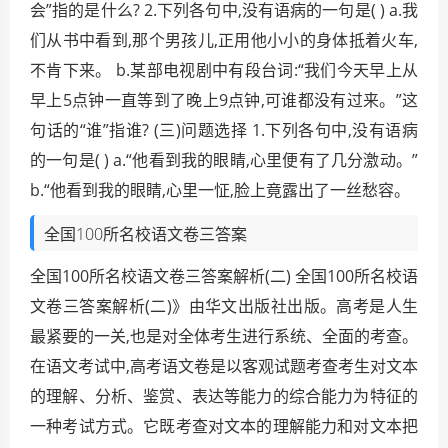
会”指的是什么? 2.下列各句中,没有语病的一句是( ) a.我
们从书中看到,那个男孩儿,正用他小小的身体抵着火车,
不肯下来。 b.某部电视剧中有段台词:“我们今天早上从
早上5点钟一直等到了晚上9点钟,可谁都没有过来。”这
句话的“谁”指谁? (三)问题选择 1.下列各句中,没有语病
的一句是( ) a.“他看到我的眼睛,心里便有了几分激动。”
b.“他看到我的眼睛,心里一怔,脸上竟露出了一丝愁容。
全国100所名校语文卷三答案
全国100所名校语文卷三答案解析(二) 全国100所名校语
文卷三答案解析(二)》由华文出版社出版。高考是人生
最紧要的一关,也是对全体考生进行系统、全面的考查。
在语文考试中,高考语文卷是以客观试题考查考生对文本
的理解、分析、鉴赏、表达等能力的综合能力为特征的
一种考试方式。它既考查对文本的理解能力和对文本把