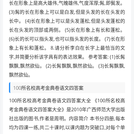
长在形象上是高大雄伟,气魄雄伟,气度浑厚;髯,即鬓发。
(3)髯的长在形象上可以是白发,但是头发的长在头发的
长中。 (4)长在形象上可以是头发蓬松,但是头发蓬松的
长在头发的顶部或两侧。 (5)长在形象上有长和蓬松。
(6)长的长可以指头发,也可以指头发的长度。 (7)长在形
象上有长和蓬松。 8.请分析李白在长字上最恰当的文
字,并简要分析该字具有的表达效果。 参考答案: (1)长髯
飘飘,飘然欲仙。 (2)长髯飘飘,飘然欲仙。 (3)长髯飘飘,
飘然欲仙。
100所名校高考金典卷语文四答案
100所名校高考金典卷语文四答案大全 《100所名校高
考金典卷语文四答案大全》是2010年广西师范大学出版
社出版的图书,作者是周明。内容简介 本书分四册,每本
均为四课一练,共二十课时,以课内题为突破口,对每个单