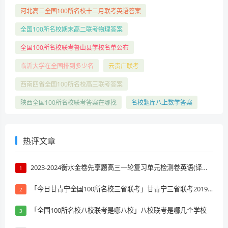
河北高二全国100所名校十二月联考英语答案
全国100所名校期末高二联考物理答案
全国100所名校联考鲁山县学校名单公布
临沂大学在全国排到多少名
云贵广联考
西南四省全国100所名校高三联考答案
陕西全国100所名校联考答案在哪找
名校题库八上数学答案
热评文章
2023-2024衡水金卷先享题高三一轮复习单元检测卷英语(译林版)(一)1试题 答案
1
「今日甘青宁全国100所名校三省联考」甘青宁三省联考2019排名
2
「全国100所名校八校联考是哪八校」八校联考是哪几个学校
3