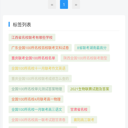
‹‹
1
››
标签列表
江西省名校联考有哪些学校
广东全国100所名校百校联考文科试卷
8省联考湖南最高分
重庆联考全国100所名校名单
陕西全国100所名校联考题型
全国100所名校十一月联考作文英语
重庆全国100所名校联考成绩怎么查的
全国100所名校单元测试答案物理
2021生物联赛试题及答案
全国100所名校4月联考高一物理
全国100所名校一月联考高三语文
甘肃省名校
全国100所名校高一联考试题甘肃卷
襄阳高三联考